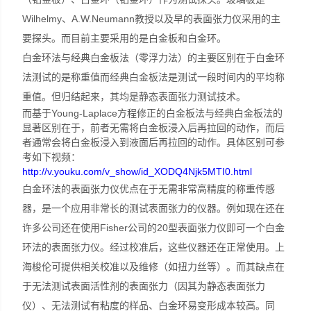
Wilhelmy、A.W.Neumann教授以及早的表面张力仪采用的主
要探头。而目前主要采用的是白金板和白金环。
白金环法与经典白金板法（零浮力法）的主要区别在于白金环
法测试的是称重值而经典白金板法是测试一段时间内的平均称
重值。但归结起来，其均是静态表面张力测试技术。
而基于Young-Laplace方程修正的白金板法与经典白金板法的
显著区别在于，前者无需将白金板浸入后再拉回的动作，而后
者通常会将白金板浸入到液面后再拉回的动作。具体区别可参
考如下视频：
http://v.youku.com/v_show/id_XODQ4Njk5MTI0.html
白金环法的表面张力仪优点在于无需非常高精度的称重传感
器，是一个应用非常长的测试表面张力的仪器。例如现在还在
许多公司还在使用Fisher公司的20型表面张力仪即可一个白金
环法的表面张力仪。经过校准后，这些仪器还在正常使用。上
海梭伦可提供相关校准以及维修（如扭力丝等）。而其缺点在
于无法测试表面活性剂的表面张力（因其为静态表面张力
仪）、无法测试有粘度的样品、白金环易变形成本较高。同