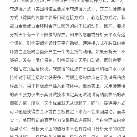
（2）表面张力仪的白金板或白金板主要有两种方式，其一为
软连接方式（美国科诺主要采用软连接方式）、其二为硬连接
方式（德国的仪器主要采用硬连接方式）。软连接方式时，装
载白金板或白金环时会产生额外的向下拉的动作，因而，要求
分析天平有一个下限位的保护。如果传感器或分析天平没有这
个保护，则需要额外设计天平自动锁。硬连接方式在装载白金
环或白金板时会额外产生一个向上托的动作。如果分析天平不
够好，没有上限位保护，则需要设计天平自动锁，同时需要一
个阻尼震荡回复模块。软连接的优点在于白金环和板的水平保
持相对于硬连接时会好得多，而硬连接的优点在于测试高粘度
样品时，易于将板或环插入到液体中。但事实上，采用硬连接
的表面张力仪由于其测试技术决定其无法测试有粘度样品的表
面张力值，所以，这个优点就无从谈起了。同时，硬连接方式
可以迅速使得白金环或白金板稳定下来而不会来回晃动。而事
实上，美国科诺的表面张力仪采用软连接时，当白金环或白金
板晃动时，分析天平上的值根本不会有变动（分析天平的稳定