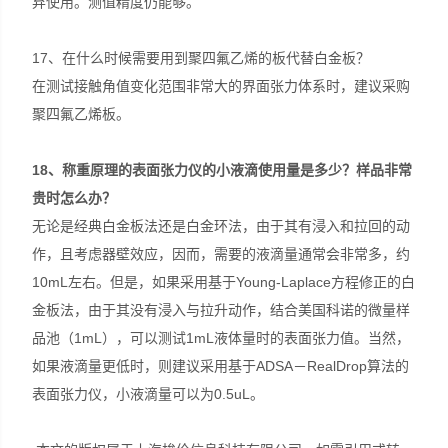
弃使用。测值精度仍能够。
17、在什么时候需要用到聚四氟乙烯的板代替白金板？
在测试接触角值变化范围非常大的界面张力体系时，建议采购
聚四氟乙烯板。
18
、称重原理的表面张力仪的小液滴使用量是多少？样品非常
贵时怎么办？
无论是经典白金板法还是白金环法，由于其有浸入和拉回的动
作，且考虑器壁效应，因而，需要的液滴量通常会非常多，约
10mL左右。但是，如果采用基于Young-Laplace方程修正的白
金板法，由于其没有浸入与拉升动作，结合美国科诺的微量样
品池（1mL），可以测试1mL液体量时的表面张力值。当然，
如果液滴量更低时，则建议采用基于ADSA－RealDrop算法的
表面张力仪，小液滴量可以为0.5uL。