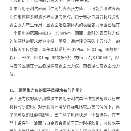
上会相对于全量程的分析天平而言会差许多。
如果应用于测试表面活性剂的表面张力值，且可能会测试表面
活性剂体体系的油水界面张力值时，由于微小浓度变化均会对
表面张力产生作用，且表面活性剂体系的表面张力范围已经在
一个很小的范围内如16－35mN/m，因而，此时的表面张力仪
的传感器的要求就会变得非常高，通常建议采购十万分之一的
分析天平传感器，如美国科诺的A601Plus（0.01mg, 46数据/
秒）、A801（0.01mg, 92数据/秒）或Kruss的K100MK2。但
两者的区别在于后者是静态表面张力仪、前者是动态表面张力
仪。
11
、表面张力仪的离子风模块有何作用？
表面张力仪的离子风模块主要用于测试单纤维接触角以及粉末
材料时所使用。对于测试环境条件静电比较厉害的情况下，离
子风可以消除静电影响，因而离子风模块是一个备选件。在有
静电条件时，液面与白金板会提前于正常时接触到，液位水平