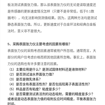
板法测试表面张力值，那么该表面张力仪的无论是读取速度还
是传感器的更新速度情况怎样（只要不是非常低，低于0.1数
据/秒），均无法影响到测值结果。因为，这两种方法均是测试
静态表面张力值。所以，更新速度对于白金环法和经典白金板
法时，意义非不是很大。
5
、采购表面张力仪主要考虑的因素有哪些？
表面张力仪的采购考虑因素通常被用户所忽视。通常而言，大
部分的用户仅考虑价格而把其他因素所忽略。事实上，表面张
力仪的选购也有许多要注意的因素。
（
1
）主要应用是什么？是测试固体材料还是液体材料？
（
2
）是否测试油水界面张力值？
（
3
）是否是微乳体系？
（
4
）是否含有表面活性剂？是否包括阳离子表面活性剂？
（
5
）样品是否有粘度？粘度是多少？
（
6
）是否需要测试表活剂的动态吸附，需要的精度是多少？
或者说是动态表面张力值的吸附反应时间精度，平衡表面张力
时间。