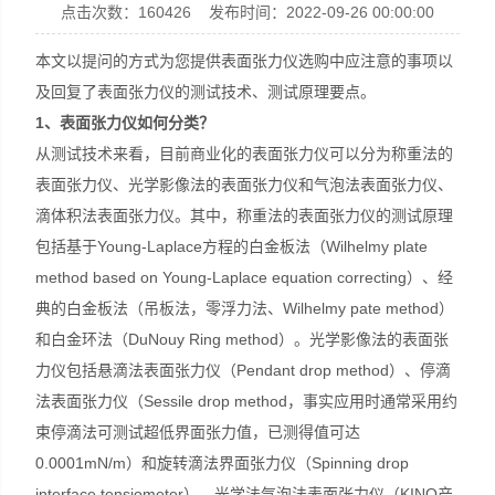
点击次数：160426 发布时间：2022-09-26 00:00:00
上海梭伦信息科技有限公司
本文以提问的方式为您提供表面张力仪选购中应注意的事项以
及回复了表面张力仪的测试技术、测试原理要点。
1
、表面张力仪如何分类？
从测试技术来看，目前商业化的表面张力仪可以分为称重法的
表面张力仪、光学影像法的表面张力仪和气泡法表面张力仪、
滴体积法表面张力仪。其中，称重法的表面张力仪的测试原理
包括基于Young-Laplace方程的白金板法（Wilhelmy plate
method based on Young-Laplace equation correcting）、经
典的白金板法（吊板法，零浮力法、Wilhelmy pate method）
和白金环法（DuNouy Ring method）。光学影像法的表面张
力仪包括悬滴法表面张力仪（Pendant drop method）、停滴
法表面张力仪（Sessile drop method，事实应用时通常采用约
束停滴法可测试超低界面张力值，已测得值可达
0.0001mN/m）和旋转滴法界面张力仪（Spinning drop
interface tensiometer）、光学法气泡法表面张力仪（KINO产