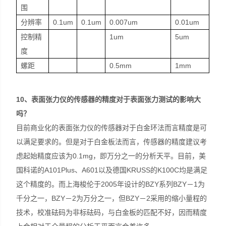
围
分辨率
0.1um
0.1um
0.007um
0.01um
控制精
1um
5um
度
螺距
0.5mm
1mm
10
、表面张力仪的传感器的精度对于表面张力测试的影响大
吗？
目前商业化的表面张力仪的传感器对于白金环法而言精度是可
以满足要求的。但是对于白金板法而言，传感器的精度建议考
虑起始精度应该为0.1mg，即万分之一的分析天平。目前，美
国科诺的A101Plus、A601以及德国KRUSS的K100C均是满足
这个精度的。而上海梭伦于2005年设计的BZY系列BZY－1为
千分之一，BZY－2为万分之一，但BZY－2采用的缩小量程的
技术，校准砝码为非标砝码，与白金板的匹配不好，因而精度